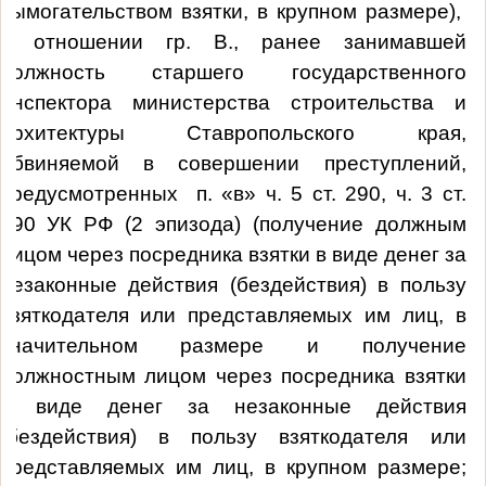
вымогательством взятки, в крупном размере),
в отношении гр. В., ранее занимавшей
должность старшего государственного
инспектора министерства строительства и
архитектуры Ставропольского края,
обвиняемой в совершении преступлений,
предусмотренных
п. «в» ч. 5 ст. 290, ч. 3 ст.
290 УК РФ (2 эпизода) (получение должным
лицом через посредника взятки в виде денег за
незаконные действия (бездействия) в пользу
взяткодателя или представляемых им лиц, в
значительном размере и получение
должностным лицом через посредника взятки
в виде денег за незаконные действия
(бездействия) в пользу взяткодателя или
представляемых им лиц, в крупном размере;